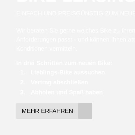
EINFACH UND PREISGÜNSTIG ZUM NEU
Wir beraten Sie gerne welches Bike zu Ihre
Anforderungen passt - und können Ihnen att
Konditionen vermitteln.
In drei Schritten zum neuen Bike:
Lieblings-Bike aussuchen
Vertrag abschließen
Abholen und Spaß haben
MEHR ERFAHREN