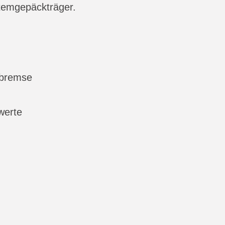
stemgepäckträger.
tbremse
werte