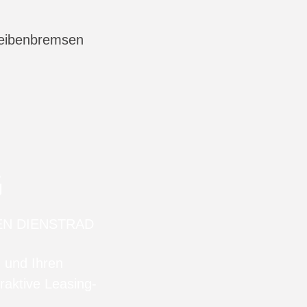
heibenbremsen
G
EN DIENSTRAD
n und Ihren
raktive Leasing-