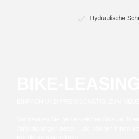
Hydraulische Sc
BIKE-LEASIN
EINFACH UND PREISGÜNSTIG ZUM NEU
Wir beraten Sie gerne welches Bike zu Ihre
Anforderungen passt - und können Ihnen att
Konditionen vermitteln.