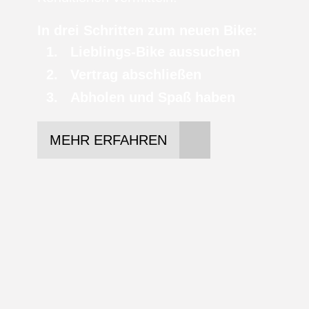
In drei Schritten zum neuen Bike:
Lieblings-Bike aussuchen
Vertrag abschließen
Abholen und Spaß haben
MEHR ERFAHREN