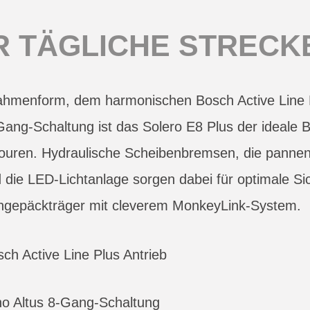
R TÄGLICHE STRECK
Rahmenform, dem harmonischen Bosch Active Line P
ang-Schaltung ist das Solero E8 Plus der ideale Be
Touren. Hydraulische Scheibenbremsen, die panne
die LED-Lichtanlage sorgen dabei für optimale Sic
engepäckträger mit cleverem MonkeyLink-System.
h Active Line Plus Antrieb
no Altus 8-Gang-Schaltung