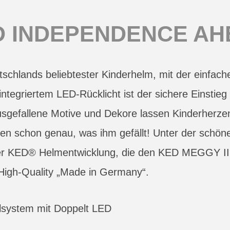
D INDEPENDENCE AH
schlands beliebtester Kinderhelm, mit der einf
egriertem LED-Rücklicht ist der sichere Einstieg in
gefallene Motive und Dekore lassen Kinderherze
n schon genau, was ihm gefällt! Unter der schöne
er KED® Helmentwicklung, die den KED MEGGY I
 High-Quality „Made in Germany“.
llsystem mit Doppelt LED